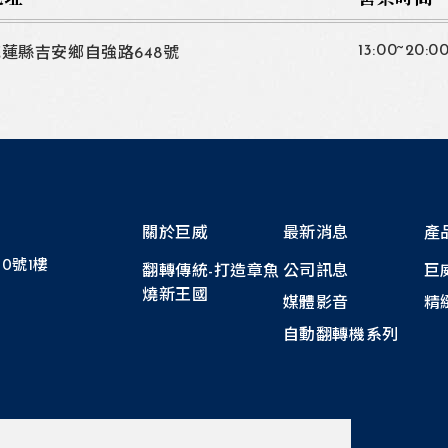
13:00~20:0
花蓮縣吉安鄉自強路648號
關於巨威
最新消息
產
0號1樓
翻轉傳統-打造章魚
公司訊息
巨
燒新王國
媒體影音
精
自動翻轉機系列