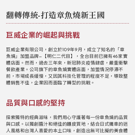
翻轉傳統-打造章魚燒新王國
巨威企業的崛起與挑戰
巨威企業有限公司，創立於109年9月，成立了知名的「章
魚燒」加盟品牌—【明仁二代目】，全台目前已擁有46家實
體店面。然而，過去三年來，新冠肺炎疫情肆虐，嚴重衝擊
餐飲產業。公司旗下的章魚燒實體店面，加盟情況停滯不
前，市場成長緩慢，又因其科技化管理的程度不足，導致整
體銷售不佳，企業因而面臨了轉型的挑戰。
品質與口感的堅持
探索獨特的經典滋味，我們用心守護著每一份章魚燒的品質
與口感。以獨創醬汁和絕佳的麵皮質地，結合日式攤車的迷
人風格和台灣人喜愛的本土口味，創造出無可比擬的美食體